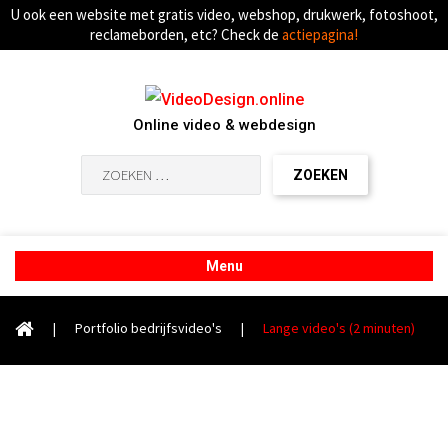
U ook een website met gratis video, webshop, drukwerk, fotoshoot,
reclameborden, etc? Check de
actiepagina!
Online video & webdesign
Zoeken
naar:
Menu
|
Portfolio bedrijfsvideo's
|
Lange video's (2 minuten)