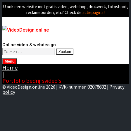
U ook een website met gratis video, webshop, drukwerk, fotoshoot,
reclameborden, etc? Check de
actiepagina!
Online video & webdesign
Zoeken
naar:
Menu
Home
|
Portfolio bedrijfsvideo's
02078602
Privacy
© VideoDesign.online 2026 | KVK-nummer:
|
policy