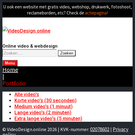
U ook een website met gratis video, webshop, drukwerk, fotoshoot,
reclameborden, etc? Check de
actiepagina!
Online video & webdesign
Zoeken
naar:
Menu
Home
|
Portfolio
Alle video's
Korte video's (30 seconden)
Medium video's (1 minuut)
Lange video's (2 minuten)
Extra lange video's (5 minuten)
02078602
Privacy
© VideoDesign.online 2026 | KVK-nummer:
|
policy