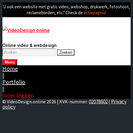
U ook een website met gratis video, webshop, drukwerk, fotoshoot,
reclameborden, etc? Check de
actiepagina!
Online video & webdesign
Zoeken
naar:
Menu
Home
|
Portfolio
|
vloer leggen
02078602
Privacy
© VideoDesign.online 2026 | KVK-nummer:
|
policy