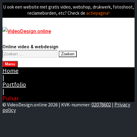
U ook een website met gratis video, webshop, drukwerk, fotoshoot,
reclameborden, etc? Check de
actiepagina!
Online video & webdesign
Zoeken
naar:
Menu
Home
|
Portfolio
|
Pulsar
02078602
Privacy
© VideoDesign.online 2026 | KVK-nummer:
|
policy