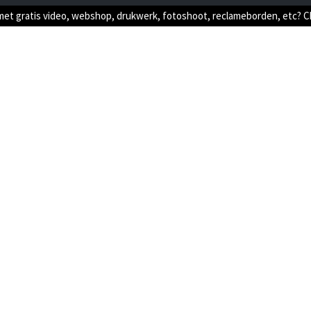
met gratis video, webshop, drukwerk, fotoshoot, reclameborden, etc? 