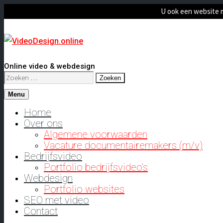
U ook een website 
Online video & webdesign
Zoeken
naar:
Menu
Home
Over ons
Algemene voorwaarden
Vacature documentairemakers (m/v)
Bedrijfsvideo
Portfolio bedrijfsvideo’s
Webdesign
Portfolio websites
SEO met video
Contact