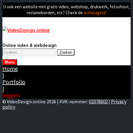
U ook een website met gratis video, webshop, drukwerk, fotoshoot,
reclameborden, etc? Check de
actiepagina!
Online video & webdesign
Zoeken
naar:
Menu
Home
|
Portfolio
|
leggen
02078602
Privacy
© VideoDesign.online 2026 | KVK-nummer:
|
policy