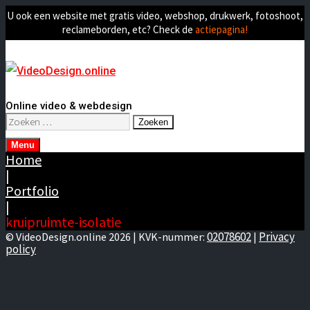
U ook een website met gratis video, webshop, drukwerk, fotoshoot,
reclameborden, etc? Check de
actiepagina!
Online video & webdesign
Zoeken
naar:
Menu
Home
|
Portfolio
|
kruipruimte-isolatie
02078602
Privacy
© VideoDesign.online 2026 | KVK-nummer:
|
policy