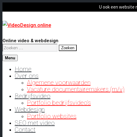
U ook een website 
Online video & webdesign
Zoeken
naar:
Menu
Home
Over ons
Algemene voorwaarden
Vacature documentairemakers (m/v)
Bedrijfsvideo
Portfolio bedrijfsvideo’s
Webdesign
Portfolio websites
SEO met video
Contact