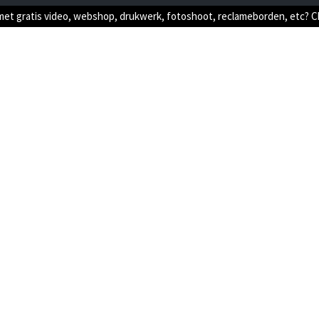
met gratis video, webshop, drukwerk, fotoshoot, reclameborden, etc? 