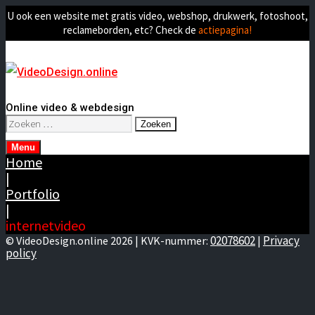
U ook een website met gratis video, webshop, drukwerk, fotoshoot,
reclameborden, etc? Check de
actiepagina!
Online video & webdesign
Zoeken
naar:
Menu
Home
|
Portfolio
|
internetvideo
02078602
Privacy
© VideoDesign.online 2026 | KVK-nummer:
|
policy