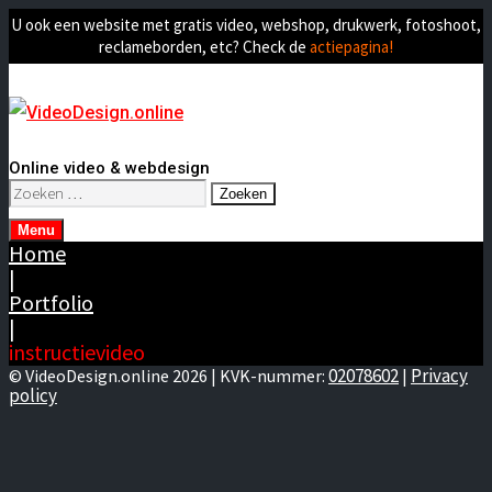
U ook een website met gratis video, webshop, drukwerk, fotoshoot,
reclameborden, etc? Check de
actiepagina!
Online video & webdesign
Zoeken
naar:
Menu
Home
|
Portfolio
|
instructievideo
02078602
Privacy
© VideoDesign.online 2026 | KVK-nummer:
|
policy