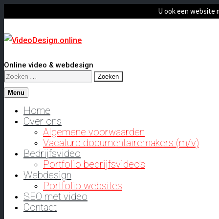
U ook een website 
Online video & webdesign
Zoeken
naar:
Menu
Home
Over ons
Algemene voorwaarden
Vacature documentairemakers (m/v)
Bedrijfsvideo
Portfolio bedrijfsvideo’s
Webdesign
Portfolio websites
SEO met video
Contact