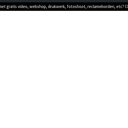
met gratis video, webshop, drukwerk, fotoshoot, reclameborden, etc? 