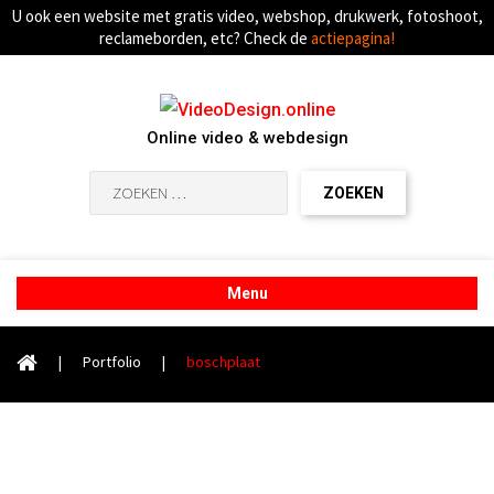
U ook een website met gratis video, webshop, drukwerk, fotoshoot,
reclameborden, etc? Check de
actiepagina!
Online video & webdesign
Zoeken
naar:
Menu
|
Portfolio
|
boschplaat