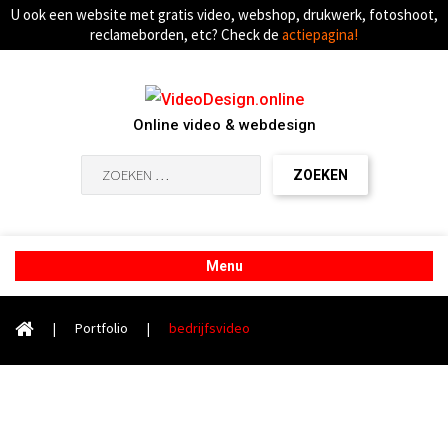
U ook een website met gratis video, webshop, drukwerk, fotoshoot,
reclameborden, etc? Check de
actiepagina!
Online video & webdesign
Zoeken
naar:
Menu
|
Portfolio
|
bedrijfsvideo