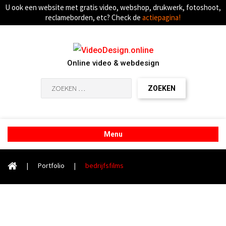
U ook een website met gratis video, webshop, drukwerk, fotoshoot,
reclameborden, etc? Check de
actiepagina!
Online video & webdesign
Zoeken
naar:
Menu
|
Portfolio
|
bedrijfsfilms