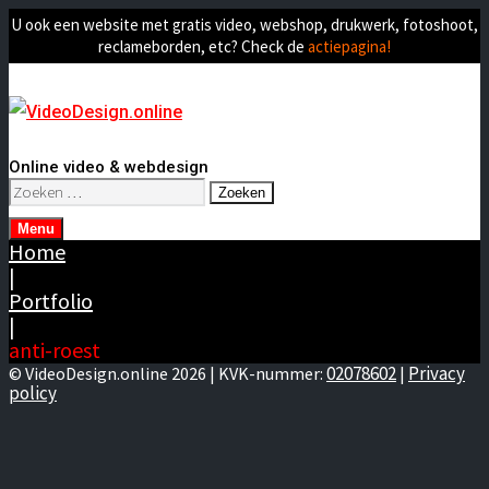
U ook een website met gratis video, webshop, drukwerk, fotoshoot,
reclameborden, etc? Check de
actiepagina!
Online video & webdesign
Zoeken
naar:
Menu
Home
|
Portfolio
|
anti-roest
02078602
Privacy
© VideoDesign.online 2026 | KVK-nummer:
|
policy