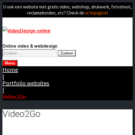
U ook een website met gratis video, webshop, drukwerk, fotoshoot,
reclameborden, etc? Check de
actiepagina!
Online video & webdesign
Zoeken
naar:
Menu
Home
|
Portfolio websites
|
Video2Go
Video2Go