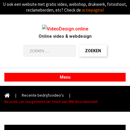
U ook een website met gratis video, webshop, drukwerk, fotoshoot,
reclameborden, etc? Check de
actiepagina!
Online video & webdesign
Zoeken
naar:
Menu
|
Recente bedrijfsvideo's
|
Bezoek van burgemeester Smid aan BNI Noordenveld