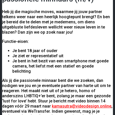
Heb jij die magische moves, waarmee jij jouw partner
telkens weer naar een heerlijk hoogtepunt brengt? En ben
je bereid die te delen met je medemens, om diens
uitgebluste liefdesleven wellicht weer nieuw leven in te
blazen? Dan zijn we op zoek naar jou!
Functie-eisen:
Je bent 18 jaar of ouder
Je ziet er representatief uit
Je bent in het bezit van een smartphone met goede
camera, het liefst met een statief en goede
belichting
Als jij die passionele minnaar bent die we zoeken, dan
nodigen we jou en je eventuele partner van harte uit om te
reageren. Het maakt niet uit of je hetero, homo of
anderszins LHBTIQ+’er bent, zolang je maar een gezonde
‘lust for love’ hebt. Stuur je bericht met video binnen 14
dagen vóór 29 maart naar
kamasutra@videodesign.online
,
eventueel via WeTransfer. Indien gewenst, mag je je