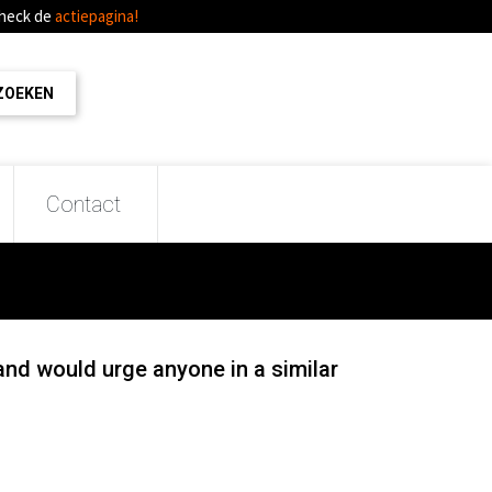
Check de
actiepagina!
Contact
 and would urge anyone in a similar