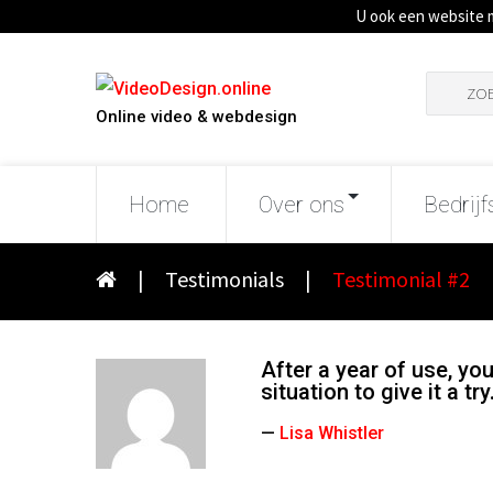
U ook een website 
Zoeken
naar:
Online video & webdesign
Home
Over ons
Bedrijf
|
Testimonials
|
Testimonial #2
After a year of use, yo
situation to give it a try
Lisa Whistler