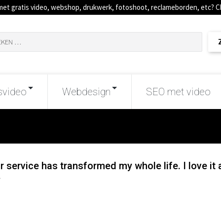
met gratis video, webshop, drukwerk, fotoshoot, reclameborden, etc? 
svideo
Webdesign
SEO met video
ur service has transformed my whole life. I love it
.