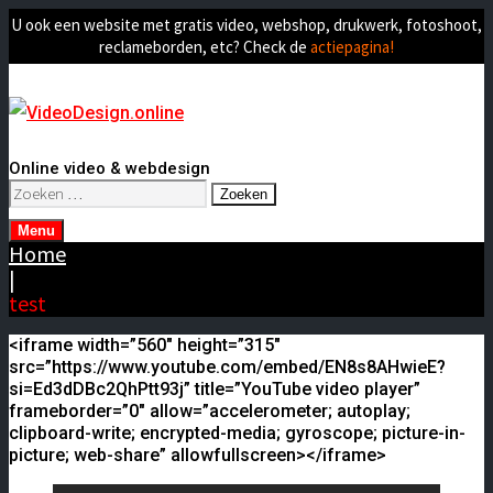
U ook een website met gratis video, webshop, drukwerk, fotoshoot,
reclameborden, etc? Check de
actiepagina!
Online video & webdesign
Zoeken
naar:
Menu
Home
|
test
<iframe width=”560″ height=”315″
src=”https://www.youtube.com/embed/EN8s8AHwieE?
si=Ed3dDBc2QhPtt93j” title=”YouTube video player”
frameborder=”0″ allow=”accelerometer; autoplay;
clipboard-write; encrypted-media; gyroscope; picture-in-
picture; web-share” allowfullscreen></iframe>