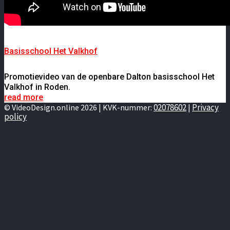
Basisschool Het Valkhof
Promotievideo van de openbare Dalton basisschool Het
Valkhof in Roden.
read more
02078602
Privacy
© VideoDesign.online 2026 | KVK-nummer:
|
policy