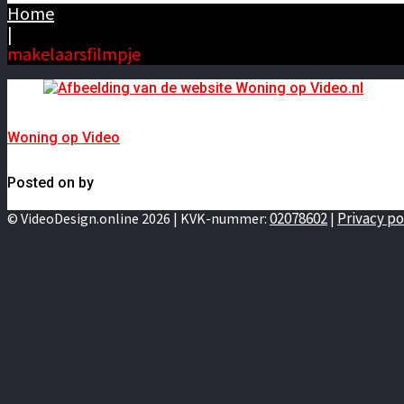
Home
|
makelaarsfilmpje
Woning op Video
Posted on by
02078602
Privacy po
© VideoDesign.online 2026 | KVK-nummer:
|