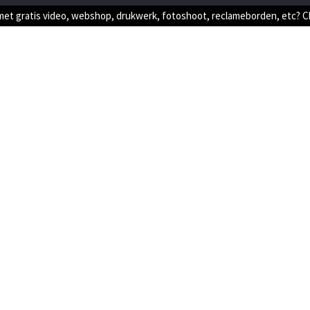
met gratis video, webshop, drukwerk, fotoshoot, reclameborden, etc? 