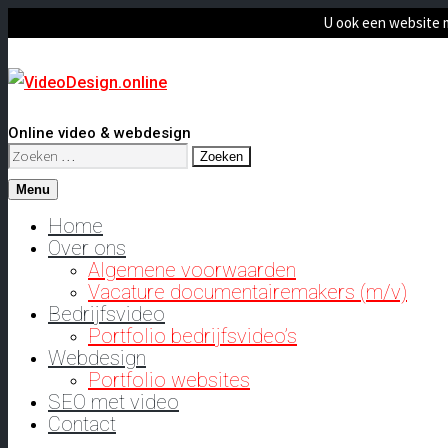
U ook een website 
Online video & webdesign
Zoeken
naar:
Menu
Home
Over ons
Algemene voorwaarden
Vacature documentairemakers (m/v)
Bedrijfsvideo
Portfolio bedrijfsvideo’s
Webdesign
Portfolio websites
SEO met video
Contact