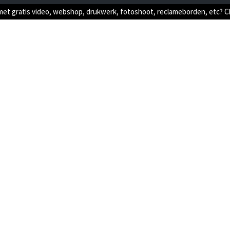
met gratis video, webshop, drukwerk, fotoshoot, reclameborden, etc? 