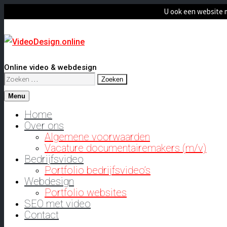
U ook een website 
Online video & webdesign
Zoeken
naar:
Menu
Home
Over ons
Algemene voorwaarden
Vacature documentairemakers (m/v)
Bedrijfsvideo
Portfolio bedrijfsvideo’s
Webdesign
Portfolio websites
SEO met video
Contact