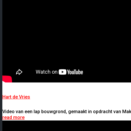
Hart de Vries
Video van een lap bouwgrond, gemaakt in opdracht van Make
read more