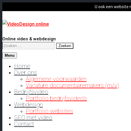
U ook een website 
Online video & webdesign
Zoeken
naar:
Menu
Home
Over ons
Algemene voorwaarden
Vacature documentairemakers (m/v)
Bedrijfsvideo
Portfolio bedrijfsvideo’s
Webdesign
Portfolio websites
SEO met video
Contact