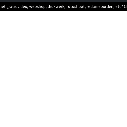
met gratis video, webshop, drukwerk, fotoshoot, reclameborden, etc? 