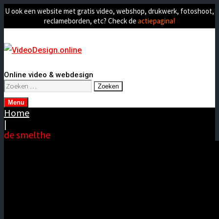
U ook een website met gratis video, webshop, drukwerk, fotoshoot,
reclameborden, etc? Check de
actiepagina!
Online video & webdesign
Zoeken
naar:
Menu
Home
|
de smelthe