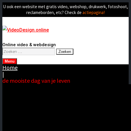
U ook een website met gratis video, webshop, drukwerk, fotoshoot,
reclameborden, etc? Check de
actiepagina!
Online video & webdesign
Zoeken
naar:
Menu
Home
|
de mooiste dag van je leven