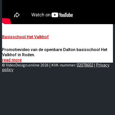
Basisschool Het Valkhof
Promotievideo van de openbare Dalton basisschool Het
Valkhof in Roden.
read more
02078602
Privacy
© VideoDesign.online 2026 | KVK-nummer:
|
policy