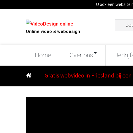
U ook een website 
Zoeken
naar:
Online video & webdesign
Home
Over ons
Bedrijf
|
Gratis webvideo in Friesland bij ee