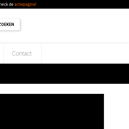
Check de
actiepagina!
Contact