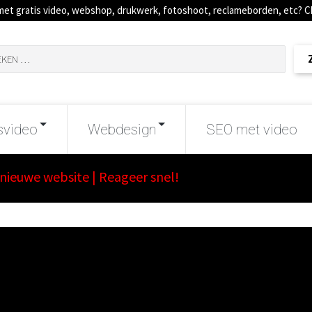
met gratis video, webshop, drukwerk, fotoshoot, reclameborden, etc? 
svideo
Webdesign
SEO met video
n nieuwe website | Reageer snel!