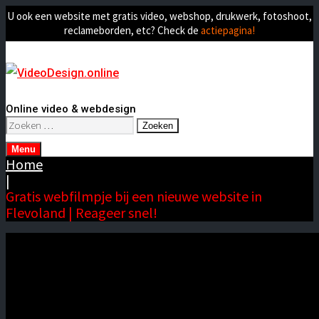
U ook een website met gratis video, webshop, drukwerk, fotoshoot,
reclameborden, etc? Check de
actiepagina!
Online video & webdesign
Zoeken
naar:
Menu
Home
|
Gratis webfilmpje bij een nieuwe website in
Flevoland | Reageer snel!