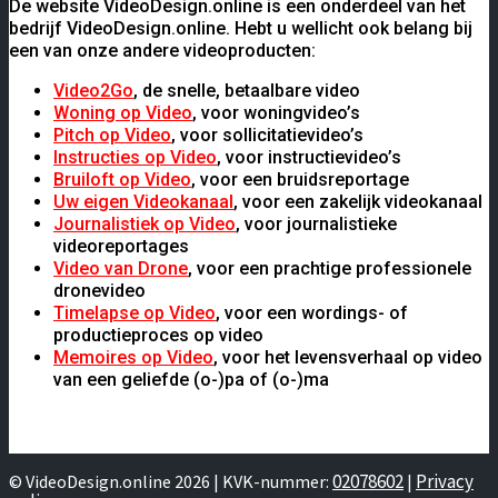
De website VideoDesign.online is een onderdeel van het
bedrijf VideoDesign.online. Hebt u wellicht ook belang bij
een van onze andere videoproducten:
Video2Go
, de snelle, betaalbare video
Woning op Video
, voor woningvideo’s
Pitch op Video
, voor sollicitatievideo’s
Instructies op Video
, voor instructievideo’s
Bruiloft op Video
, voor een bruidsreportage
Uw eigen Videokanaal
, voor een zakelijk videokanaal
Journalistiek op Video
, voor journalistieke
videoreportages
Video van Drone
, voor een prachtige professionele
dronevideo
Timelapse op Video
, voor een wordings- of
productieproces op video
Memoires op Video
, voor het levensverhaal op video
van een geliefde (o-)pa of (o-)ma
02078602
Privacy
© VideoDesign.online 2026 | KVK-nummer:
|