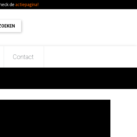
Check de
actiepagina!
Contact