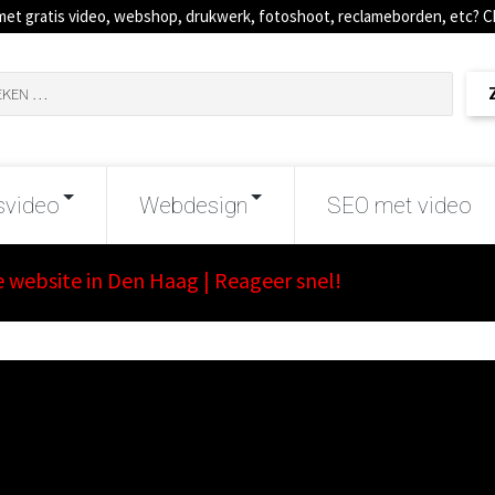
met gratis video, webshop, drukwerk, fotoshoot, reclameborden, etc? 
svideo
Webdesign
SEO met video
e website in Den Haag | Reageer snel!