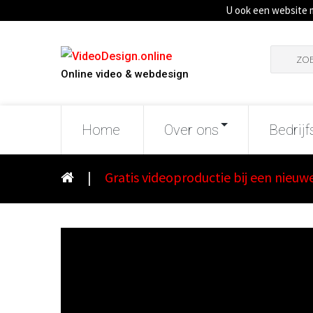
U ook een website 
Zoeken
naar:
Online video & webdesign
Home
Over ons
Bedrijf
|
Gratis videoproductie bij een nieuw