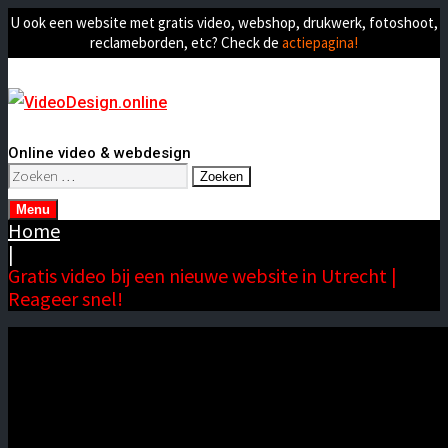
U ook een website met gratis video, webshop, drukwerk, fotoshoot,
reclameborden, etc? Check de
actiepagina!
Online video & webdesign
Zoeken
naar:
Menu
Home
|
Gratis video bij een nieuwe website in Utrecht |
Reageer snel!