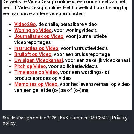
De website VideoDesign.online is een onderdeel van het
bedrijf VideoDesign.online. Hebt u wellicht ook belang bij
een van onze andere videoproducten:
Video2Go
, de snelle, betaalbare video
Woning op Video
, voor woningvideo’s
Journalistiek op Video
, voor journalistieke
videoreportages
Instructies op Video
, voor instructievideo’s
Bruiloft op Video
, voor een bruidsreportage
Uw eigen Videokanaal
, voor een zakelijk videokanaal
Pitch op Video
, voor sollicitatievideo’s
Timelapse op Video
, voor een wordings- of
productieproces op video
Memoires op Video
, voor het levensverhaal op video
van een geliefde (o-)pa of (o-)ma
02078602
Privacy
© VideoDesign.online 2026 | KVK-nummer:
|
policy