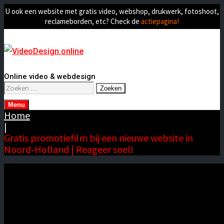
U ook een website met gratis video, webshop, drukwerk, fotoshoot,
reclameborden, etc? Check de
actiepagina!
Online video & webdesign
Zoeken
naar:
Menu
Home
|
Gratis promotiefilm bij een nieuwe website in
Noord-Holland | Reageer snel!