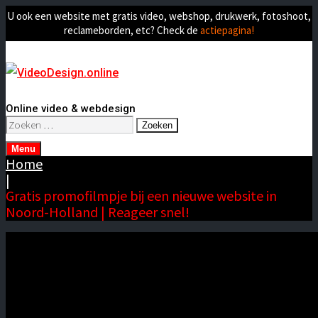
U ook een website met gratis video, webshop, drukwerk, fotoshoot,
reclameborden, etc? Check de
actiepagina!
Online video & webdesign
Zoeken
naar:
Menu
Home
|
Gratis promofilmpje bij een nieuwe website in
Noord-Holland | Reageer snel!