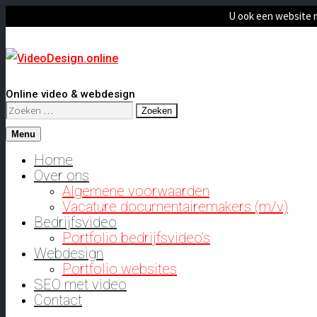
U ook een website 
Online video & webdesign
Zoeken
naar:
Menu
Home
Over ons
Algemene voorwaarden
Vacature documentairemakers (m/v)
Bedrijfsvideo
Portfolio bedrijfsvideo’s
Webdesign
Portfolio websites
SEO met video
Contact