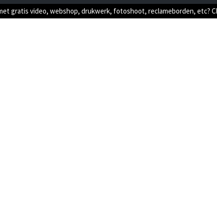
met gratis video, webshop, drukwerk, fotoshoot, reclameborden, etc? 