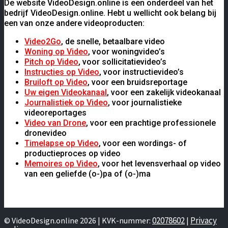
De website VideoDesign.online is een onderdeel van het
bedrijf VideoDesign.online. Hebt u wellicht ook belang bij
een van onze andere videoproducten:
Video2Go
, de snelle, betaalbare video
Woning op Video
, voor woningvideo’s
Pitch op Video
, voor sollicitatievideo’s
Instructies op Video
, voor instructievideo’s
Bruiloft op Video
, voor een bruidsreportage
Uw eigen Videokanaal
, voor een zakelijk videokanaal
Journalistiek op Video
, voor journalistieke
videoreportages
Video van Drone
, voor een prachtige professionele
dronevideo
Timelapse op Video
, voor een wordings- of
productieproces op video
Memoires op Video
, voor het levensverhaal op video
van een geliefde (o-)pa of (o-)ma
02078602
Privacy
© VideoDesign.online 2026 | KVK-nummer:
|