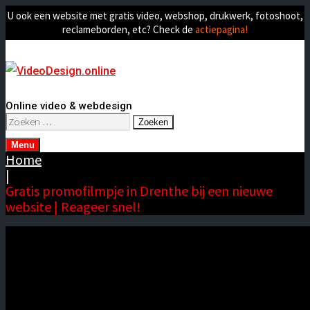
U ook een website met gratis video, webshop, drukwerk, fotoshoot,
reclameborden, etc? Check de
actiepagina!
Online video & webdesign
Zoeken
naar:
Menu
Home
|
Gratis promofilmpje in Drenthe bij een nieuwe
website | Reageer snel!