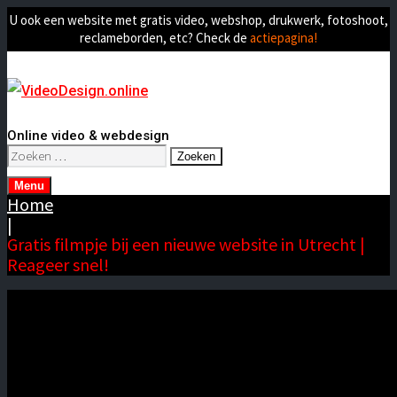
U ook een website met gratis video, webshop, drukwerk, fotoshoot,
reclameborden, etc? Check de
actiepagina!
Online video & webdesign
Zoeken
naar:
Menu
Home
|
Gratis filmpje bij een nieuwe website in Utrecht |
Reageer snel!