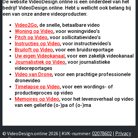
De website VideoDesign.online is een onderdeel van het
bedrijf VideoDesign.online. Hebt u wellicht ook belang bij
een van onze andere videoproducten:
Video2Go
, de snelle, betaalbare video
Woning op Video
, voor woningvideo’s
Pitch op Video
, voor sollicitatievideo’s
Instructies op Video
, voor instructievideo’s
Bruiloft op Video
, voor een bruidsreportage
Uw eigen Videokanaal
, voor een zakelijk videokanaal
Journalistiek op Video
, voor journalistieke
videoreportages
Video van Drone
, voor een prachtige professionele
dronevideo
Timelapse op Video
, voor een wordings- of
productieproces op video
Memoires op Video
, voor het levensverhaal op video
van een geliefde (o-)pa of (o-)ma
02078602
Privacy
© VideoDesign.online 2026 | KVK-nummer:
|