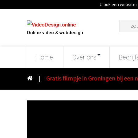
U ook een website 
Zoeken
naar:
Online video & webdesign
Home
Over ons
Bedrijf
|
Gratis filmpje in Groningen bij een 