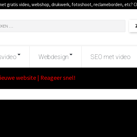
met gratis video, webshop, drukwerk, fotoshoot, reclameborden, etc? 
svideo
Webdesign
SEO met video
nieuwe website | Reageer snel!