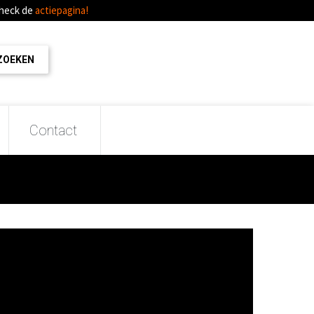
Check de
actiepagina!
Contact