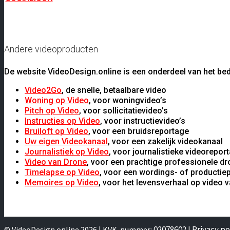
Andere videoproducten
De website VideoDesign.online is een onderdeel van het bed
Video2Go
, de snelle, betaalbare video
Woning op Video
, voor woningvideo’s
Pitch op Video
, voor sollicitatievideo’s
Instructies op Video
, voor instructievideo’s
Bruiloft op Video
, voor een bruidsreportage
Uw eigen Videokanaal
, voor een zakelijk videokanaal
Journalistiek op Video
, voor journalistieke videorepor
Video van Drone
, voor een prachtige professionele d
Timelapse op Video
, voor een wordings- of productie
Memoires op Video
, voor het levensverhaal op video 
02078602
Privacy po
© VideoDesign.online 2026 | KVK-nummer:
|