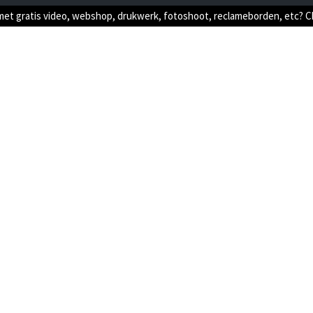
met gratis video, webshop, drukwerk, fotoshoot, reclameborden, etc? 