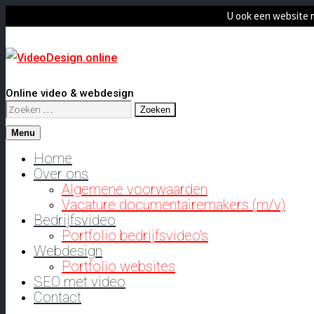
U ook een website 
Online video & webdesign
Zoeken
naar:
Menu
Home
Over ons
Algemene voorwaarden
Vacature documentairemakers (m/v)
Bedrijfsvideo
Portfolio bedrijfsvideo’s
Webdesign
Portfolio websites
SEO met video
Contact