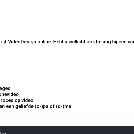
rijf VideoDesign.online. Hebt u wellicht ook belang bij een 
tages
ronevideo
proces op video
van een geliefde (o-)pa of (o-)ma
licy