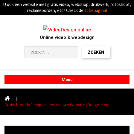
U ook een website met gratis video, webshop, drukwerk, fotoshoot,
reclameborden, etc? Check de
actiepagina!
Online video & webdesign
Zoeken
naar:
Menu
|
Gratis bedrijfsfilmpje bij een nieuwe Website | Reageer snel!