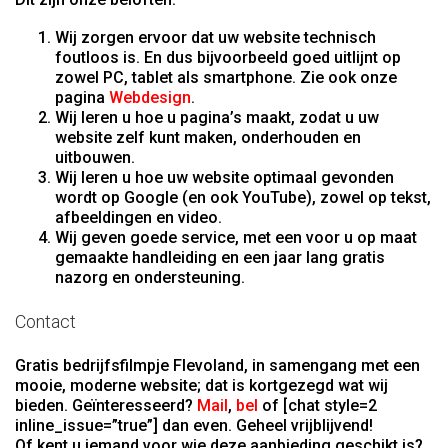
Wij zorgen ervoor dat uw website technisch
foutloos is. En dus bijvoorbeeld goed uitlijnt op
zowel PC, tablet als smartphone. Zie ook onze
pagina
Webdesign
.
Wij leren u hoe u pagina’s maakt, zodat u uw
website zelf kunt maken, onderhouden en
uitbouwen.
Wij leren u hoe uw website optimaal gevonden
wordt op Google (en ook YouTube), zowel op tekst,
afbeeldingen en video.
Wij geven goede service, met een voor u op maat
gemaakte handleiding en een jaar lang gratis
nazorg en ondersteuning.
Contact
Gratis bedrijfsfilmpje Flevoland, in samengang met een
mooie, moderne website; dat is kortgezegd wat wij
bieden. Geïnteresseerd?
Mail
,
bel
of [chat style=2
inline_issue=”true”] dan even. Geheel vrijblijvend!
Of kent u iemand voor wie deze aanbieding geschikt is?