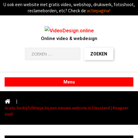
U ook een website met gratis video, webshop, drukwerk, fotoshoot,
reclameborden, etc? Check de
actiepagina!
Online video & webdesign
Zoeken
naar:
Menu
|
Gratis bedrijfsfilmpje bij een nieuwe website in Flevoland | Reageer
snel!