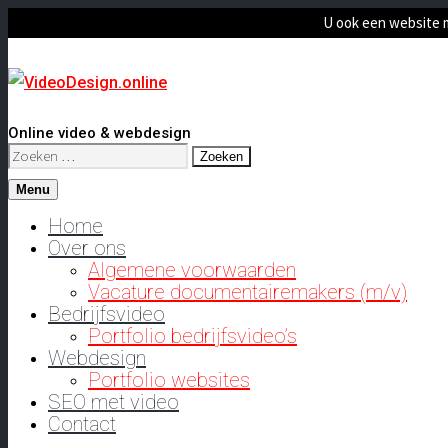
U ook een website 
Online video & webdesign
Zoeken
naar:
Menu
Home
Over ons
Algemene voorwaarden
Vacature documentairemakers (m/v)
Bedrijfsvideo
Portfolio bedrijfsvideo’s
Webdesign
Portfolio websites
SEO met video
Contact