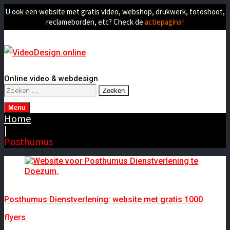
U ook een website met gratis video, webshop, drukwerk, fotoshoot,
reclameborden, etc? Check de
actiepagina!
Online video & webdesign
Zoeken
naar:
Menu
Home
|
Posthumus
Posthumus Dienstverlening: website met gratis 1000
flyers