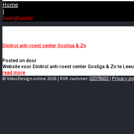
Home
|
bedrijfsauto
Dinitrol anti-roest center Gosliga & Zn
Posted on door
Website voor Dinitrol anti-roest center Gosliga & Zn te Lee
read more
02078602
Privacy po
© VideoDesign.online 2026 | KVK-nummer:
|