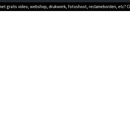
met gratis video, webshop, drukwerk, fotoshoot, reclameborden, etc? 