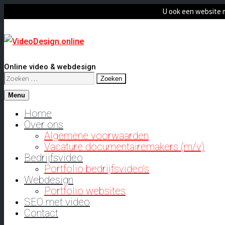
U ook een website 
Online video & webdesign
Zoeken
naar:
Menu
Home
Over ons
Algemene voorwaarden
Vacature documentairemakers (m/v)
Bedrijfsvideo
Portfolio bedrijfsvideo’s
Webdesign
Portfolio websites
SEO met video
Contact