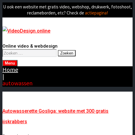
U ook een website met gratis video, webshop, drukwerk, fotoshoot,
reclameborden, etc? Check de
actiepagina!
Online video & webdesign
Zoeken
naar:
Menu
Home
|
autowassen
Autowasserette Gosliga: website met 300 gratis
ijskrabbers