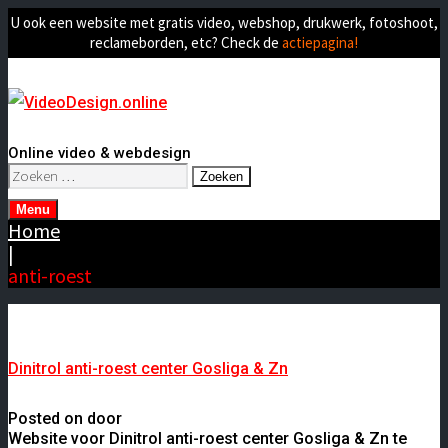
U ook een website met gratis video, webshop, drukwerk, fotoshoot,
reclameborden, etc? Check de
actiepagina!
Online video & webdesign
Zoeken
naar:
Menu
Home
|
anti-roest
Dinitrol anti-roest center Gosliga & Zn
Posted on door
Website voor Dinitrol anti-roest center Gosliga & Zn te