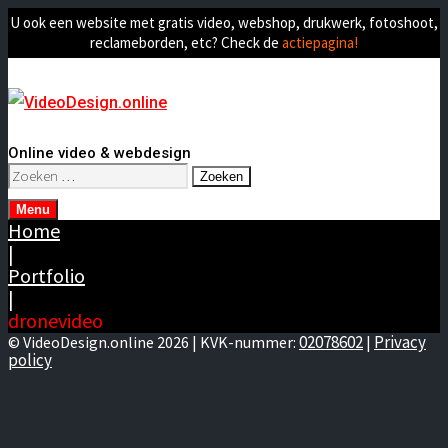
U ook een website met gratis video, webshop, drukwerk, fotoshoot,
reclameborden, etc? Check de
actiepagina!
Online video & webdesign
Zoeken
naar:
Menu
Home
|
Portfolio
|
dronevideo
02078602
Privacy
© VideoDesign.online 2026 | KVK-nummer:
|
policy