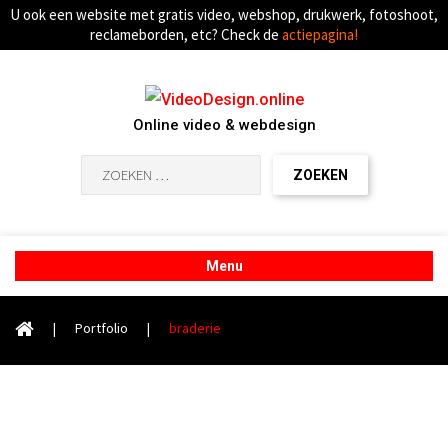
U ook een website met gratis video, webshop, drukwerk, fotoshoot,
reclameborden, etc? Check de
actiepagina!
Online video & webdesign
Zoeken
naar:
Menu
|
Portfolio
|
braderie