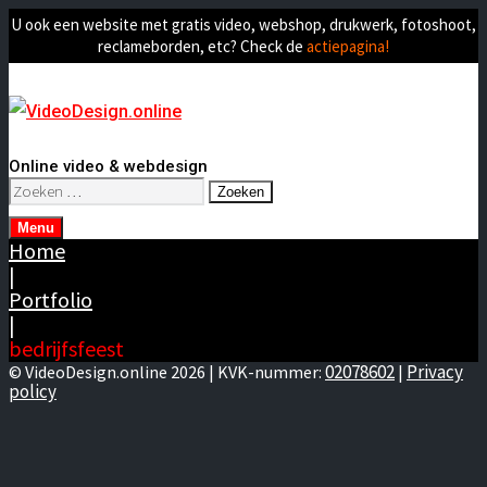
U ook een website met gratis video, webshop, drukwerk, fotoshoot,
reclameborden, etc? Check de
actiepagina!
Online video & webdesign
Zoeken
naar:
Menu
Home
|
Portfolio
|
bedrijfsfeest
02078602
Privacy
© VideoDesign.online 2026 | KVK-nummer:
|
policy